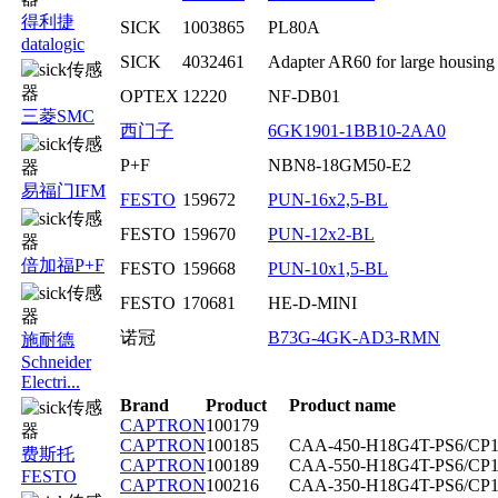
得利捷
SICK
1003865
PL80A
datalogic
SICK
4032461
Adapter AR60 for large housing
OPTEX
12220
NF-DB01
三菱SMC
西门子
6GK1901-1BB10-2AA0
P+F
NBN8-18GM50-E2
易福门IFM
FESTO
159672
PUN-16x2,5-BL
FESTO
159670
PUN-12x2-BL
倍加福P+F
FESTO
159668
PUN-10x1,5-BL
FESTO
170681
HE-D-MINI
诺冠
B73G-4GK-AD3-RMN
施耐德
Schneider
Electri...
Brand
Product
Product name
CAPTRON
100179
CAPTRON
100185
CAA-450-H18G4T-PS6/CP1
费斯托
CAPTRON
100189
CAA-550-H18G4T-PS6/CP1
FESTO
CAPTRON
100216
CAA-350-H18G4T-PS6/CP1