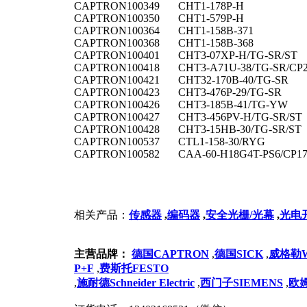
CAPTRON
100349
CHT1-178P-H
CAPTRON
100350
CHT1-579P-H
CAPTRON
100364
CHT1-158B-371
CAPTRON
100368
CHT1-158B-368
CAPTRON
100401
CHT3-07XP-H/TG-SR/ST
CAPTRON
100418
CHT3-A71U-38/TG-SR/CP
CAPTRON
100421
CHT32-170B-40/TG-SR
CAPTRON
100423
CHT3-476P-29/TG-SR
CAPTRON
100426
CHT3-185B-41/TG-YW
CAPTRON
100427
CHT3-456PV-H/TG-SR/ST
CAPTRON
100428
CHT3-15HB-30/TG-SR/ST
CAPTRON
100537
CTL1-158-30/RYG
CAPTRON
100582
CAA-60-H18G4T-PS6/CP1
相关产品：
传感器
,
编码器
,
安全光栅/光幕
,
光电
主营品牌：
德国CAPTRON
,
德国SICK
,
威格勒We
P+F
,
费斯托FESTO
,
施耐德Schneider Electric
,
西门子SIEMENS
,
欧