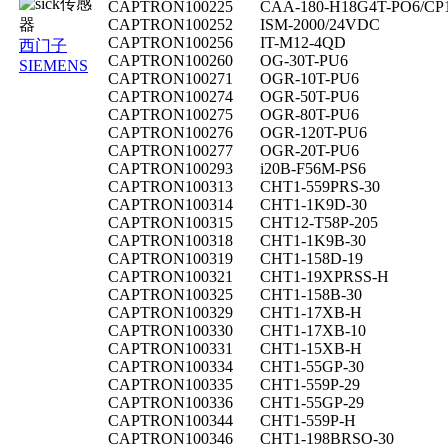
CAPTRON
100225
CAA-180-H18G4T-PO6/CP
CAPTRON
100252
ISM-2000/24VDC
CAPTRON
100256
IT-M12-4QD
西门子
CAPTRON
100260
OG-30T-PU6
SIEMENS
CAPTRON
100271
OGR-10T-PU6
CAPTRON
100274
OGR-50T-PU6
CAPTRON
100275
OGR-80T-PU6
CAPTRON
100276
OGR-120T-PU6
CAPTRON
100277
OGR-20T-PU6
CAPTRON
100293
i20B-F56M-PS6
CAPTRON
100313
CHT1-559PRS-30
CAPTRON
100314
CHT1-1K9D-30
CAPTRON
100315
CHT12-T58P-205
CAPTRON
100318
CHT1-1K9B-30
CAPTRON
100319
CHT1-158D-19
CAPTRON
100321
CHT1-19XPRSS-H
CAPTRON
100325
CHT1-158B-30
CAPTRON
100329
CHT1-17XB-H
CAPTRON
100330
CHT1-17XB-10
CAPTRON
100331
CHT1-15XB-H
CAPTRON
100334
CHT1-55GP-30
CAPTRON
100335
CHT1-559P-29
CAPTRON
100336
CHT1-55GP-29
CAPTRON
100344
CHT1-559P-H
CAPTRON
100346
CHT1-198BRSO-30