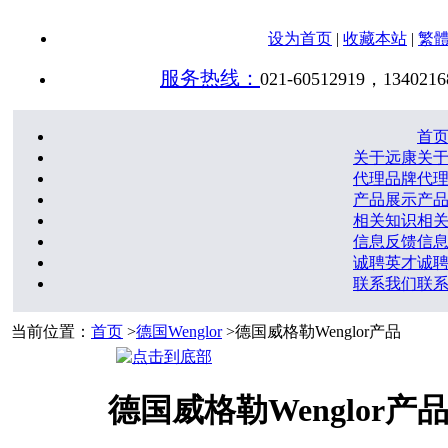
设为首页
|
收藏本站
|
繁
服务热线：
021-60512919，1340216
首
关于远康
关
代理品牌
代
产品展示
产
相关知识
相
信息反馈
信
诚聘英才
诚
联系我们
联
当前位置：
首页
>
德国Wenglor
>德国威格勒Wenglor产品
德国威格勒Wenglor产