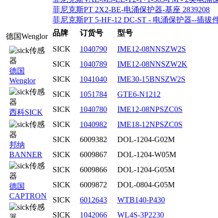
菲尼克斯PT 2X2-BE-电涌保护器-基座 2839208
菲尼克斯PT 5-HF-12 DC-ST - 电涌保护器--插拔件 
品牌
订货号
型号
德国Wenglor
SICK
1040790
IME12-08NNSZW2S
SICK
1040789
IME12-08NNSZW2K
德国
SICK
1041040
IME30-15BNSZW2S
Wenglor
SICK
1051784
GTE6-N1212
SICK
1040780
IME12-08NPSZC0S
西科SICK
SICK
1040982
IME18-12NPSZC0S
SICK
6009382
DOL-1204-G02M
邦纳
BANNER
SICK
6009867
DOL-1204-W05M
SICK
6009866
DOL-1204-G05M
SICK
6009872
DOL-0804-G05M
德国
CAPTRON
SICK
6012643
WTB140-P430
SICK
1042066
WL4S-3P2230