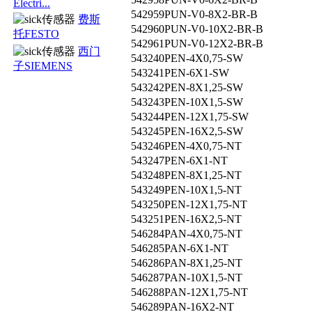
Electri...
542959
PUN-V0-8X2-BR-B
费斯
542960
PUN-V0-10X2-BR-B
托FESTO
542961
PUN-V0-12X2-BR-B
西门
543240
PEN-4X0,75-SW
子SIEMENS
543241
PEN-6X1-SW
543242
PEN-8X1,25-SW
543243
PEN-10X1,5-SW
543244
PEN-12X1,75-SW
543245
PEN-16X2,5-SW
543246
PEN-4X0,75-NT
543247
PEN-6X1-NT
543248
PEN-8X1,25-NT
543249
PEN-10X1,5-NT
543250
PEN-12X1,75-NT
543251
PEN-16X2,5-NT
546284
PAN-4X0,75-NT
546285
PAN-6X1-NT
546286
PAN-8X1,25-NT
546287
PAN-10X1,5-NT
546288
PAN-12X1,75-NT
546289
PAN-16X2-NT