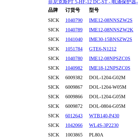
菲尼克斯PT 5-HF-12 DC-ST - 电涌保护器-
品牌
订货号
型号
SICK
1040790
IME12-08NNSZW2S
SICK
1040789
IME12-08NNSZW2K
SICK
1041040
IME30-15BNSZW2S
SICK
1051784
GTE6-N1212
SICK
1040780
IME12-08NPSZC0S
SICK
1040982
IME18-12NPSZC0S
SICK
6009382
DOL-1204-G02M
SICK
6009867
DOL-1204-W05M
SICK
6009866
DOL-1204-G05M
SICK
6009872
DOL-0804-G05M
SICK
6012643
WTB140-P430
SICK
1042066
WL4S-3P2230
SICK
1003865
PL80A