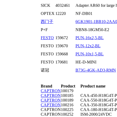
SICK
4032461
Adapter AR60 for large 
OPTEX
12220
NF-DB01
西门子
6GK1901-1BB10-2AA
P+F
NBN8-18GM50-E2
FESTO
159672
PUN-16x2,5-BL
FESTO
159670
PUN-12x2-BL
FESTO
159668
PUN-10x1,5-BL
FESTO
170681
HE-D-MINI
诺冠
B73G-4GK-AD3-RMN
Brand
Product
Product name
CAPTRON
100179
CAPTRON
100185
CAA-450-H18G4T-P
CAPTRON
100189
CAA-550-H18G4T-P
CAPTRON
100216
CAA-350-H18G4T-P
CAPTRON
100225
CAA-180-H18G4T-P
CAPTRON
100252
ISM-2000/24VDC