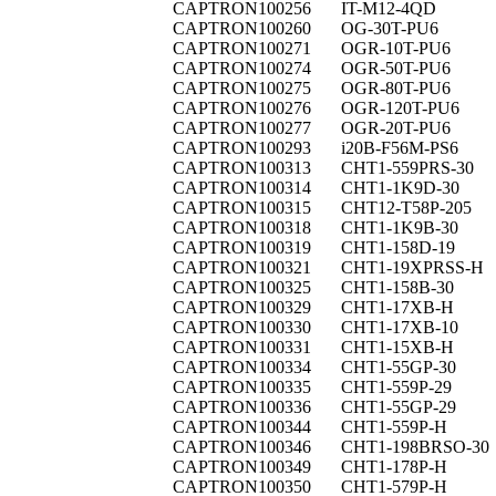
CAPTRON
100256
IT-M12-4QD
CAPTRON
100260
OG-30T-PU6
CAPTRON
100271
OGR-10T-PU6
CAPTRON
100274
OGR-50T-PU6
CAPTRON
100275
OGR-80T-PU6
CAPTRON
100276
OGR-120T-PU6
CAPTRON
100277
OGR-20T-PU6
CAPTRON
100293
i20B-F56M-PS6
CAPTRON
100313
CHT1-559PRS-30
CAPTRON
100314
CHT1-1K9D-30
CAPTRON
100315
CHT12-T58P-205
CAPTRON
100318
CHT1-1K9B-30
CAPTRON
100319
CHT1-158D-19
CAPTRON
100321
CHT1-19XPRSS-H
CAPTRON
100325
CHT1-158B-30
CAPTRON
100329
CHT1-17XB-H
CAPTRON
100330
CHT1-17XB-10
CAPTRON
100331
CHT1-15XB-H
CAPTRON
100334
CHT1-55GP-30
CAPTRON
100335
CHT1-559P-29
CAPTRON
100336
CHT1-55GP-29
CAPTRON
100344
CHT1-559P-H
CAPTRON
100346
CHT1-198BRSO-30
CAPTRON
100349
CHT1-178P-H
CAPTRON
100350
CHT1-579P-H