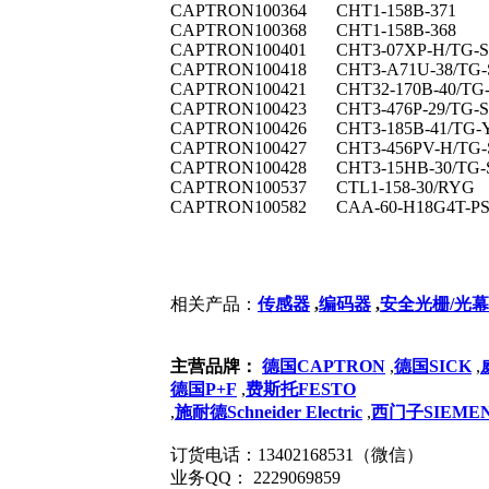
CAPTRON
100364
CHT1-158B-371
CAPTRON
100368
CHT1-158B-368
CAPTRON
100401
CHT3-07XP-H/TG-S
CAPTRON
100418
CHT3-A71U-38/TG-
CAPTRON
100421
CHT32-170B-40/TG
CAPTRON
100423
CHT3-476P-29/TG-
CAPTRON
100426
CHT3-185B-41/TG
CAPTRON
100427
CHT3-456PV-H/TG-
CAPTRON
100428
CHT3-15HB-30/TG-
CAPTRON
100537
CTL1-158-30/RYG
CAPTRON
100582
CAA-60-H18G4T-PS
相关产品：
传感器
,
编码器
,
安全光栅/光幕
主营品牌：
德国CAPTRON
,
德国SICK
,
德国P+F
,
费斯托FESTO
,
施耐德Schneider Electric
,
西门子SIEME
订货电话：13402168531（微信）
业务QQ： 2229069859