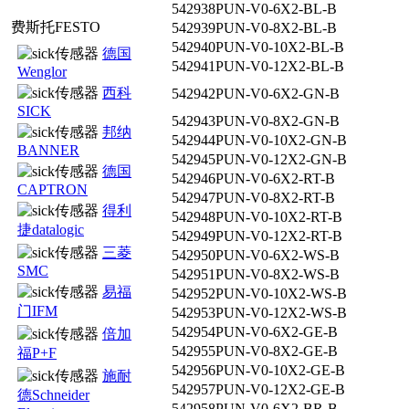
542938
PUN-V0-6X2-BL-B
费斯托FESTO
542939
PUN-V0-8X2-BL-B
542940
PUN-V0-10X2-BL-B
德国
542941
PUN-V0-12X2-BL-B
Wenglor
西科
542942
PUN-V0-6X2-GN-B
SICK
542943
PUN-V0-8X2-GN-B
邦纳
542944
PUN-V0-10X2-GN-B
BANNER
542945
PUN-V0-12X2-GN-B
德国
542946
PUN-V0-6X2-RT-B
CAPTRON
542947
PUN-V0-8X2-RT-B
得利
542948
PUN-V0-10X2-RT-B
捷datalogic
542949
PUN-V0-12X2-RT-B
三菱
542950
PUN-V0-6X2-WS-B
SMC
542951
PUN-V0-8X2-WS-B
易福
542952
PUN-V0-10X2-WS-B
门IFM
542953
PUN-V0-12X2-WS-B
542954
PUN-V0-6X2-GE-B
倍加
542955
PUN-V0-8X2-GE-B
福P+F
542956
PUN-V0-10X2-GE-B
施耐
542957
PUN-V0-12X2-GE-B
德Schneider
542958
PUN-V0-6X2-BR-B