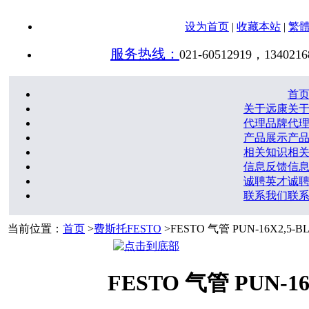
设为首页
|
收藏本站
|
繁
服务热线：
021-60512919，1340216
首
关于远康
关
代理品牌
代
产品展示
产
相关知识
相
信息反馈
信
诚聘英才
诚
联系我们
联
当前位置：
首页
>
费斯托FESTO
>FESTO 气管 PUN-16X2,5-
FESTO 气管 PUN-16