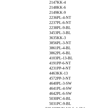
2147
KK-4
2148
KK-6
2149
KK-9
2236
PL-4-NT
2237
PL-6-NT
2238
PL-9-BL
3453
PL-3-BL
3635
KK-3
3856
PL-3-NT
3861
PL-4-BL
3862
PL-6-BL
4103
PL-13-BL
4191
PP-6-NT
4231
PP-4-NT
4463
KK-13
4572
PP-3-NT
4640
PL-3-SW
4641
PL-4-SW
4642
PL-6-SW
5030
PC-6-BL
5031
PC-9-BL