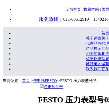
设为首页
|
收藏本站
|
繁
服务热线：
021-60512919，1340216
首
关于远康
关
代理品牌
代
产品展示
产
相关知识
相
信息反馈
信
诚聘英才
诚
联系我们
联
当前位置：
首页
>
费斯托FESTO
>FESTO 压力表型号05
FESTO 压力表型号0