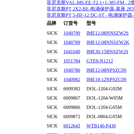
菲尼克斯VAL-MS-EE-T2-1+1-385-FM - 
菲尼克斯PT 2X2-BE-电涌保护器-基座 2839
菲尼克斯PT 5-HF-12 DC-ST - 电涌保护器-
品牌
订货号
型号
SICK
1040790
IME12-08NNSZW2S
SICK
1040789
IME12-08NNSZW2K
SICK
1041040
IME30-15BNSZW2S
SICK
1051784
GTE6-N1212
SICK
1040780
IME12-08NPSZC0S
SICK
1040982
IME18-12NPSZC0S
SICK
6009382
DOL-1204-G02M
SICK
6009867
DOL-1204-W05M
SICK
6009866
DOL-1204-G05M
SICK
6009872
DOL-0804-G05M
SICK
6012643
WTB140-P430