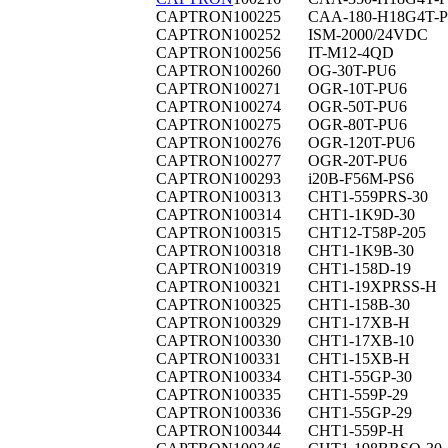
CAPTRON
100225
CAA-180-H18G4T-P
CAPTRON
100252
ISM-2000/24VDC
CAPTRON
100256
IT-M12-4QD
CAPTRON
100260
OG-30T-PU6
CAPTRON
100271
OGR-10T-PU6
CAPTRON
100274
OGR-50T-PU6
CAPTRON
100275
OGR-80T-PU6
CAPTRON
100276
OGR-120T-PU6
CAPTRON
100277
OGR-20T-PU6
CAPTRON
100293
i20B-F56M-PS6
CAPTRON
100313
CHT1-559PRS-30
CAPTRON
100314
CHT1-1K9D-30
CAPTRON
100315
CHT12-T58P-205
CAPTRON
100318
CHT1-1K9B-30
CAPTRON
100319
CHT1-158D-19
CAPTRON
100321
CHT1-19XPRSS-H
CAPTRON
100325
CHT1-158B-30
CAPTRON
100329
CHT1-17XB-H
CAPTRON
100330
CHT1-17XB-10
CAPTRON
100331
CHT1-15XB-H
CAPTRON
100334
CHT1-55GP-30
CAPTRON
100335
CHT1-559P-29
CAPTRON
100336
CHT1-55GP-29
CAPTRON
100344
CHT1-559P-H