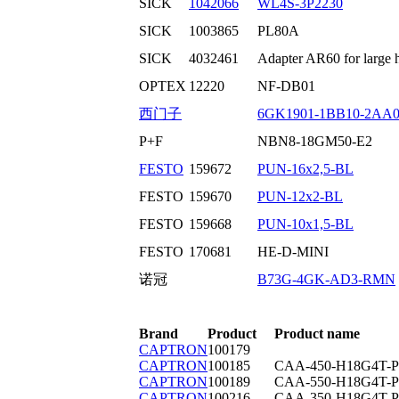
SICK
1042066
WL4S-3P2230
SICK
1003865
PL80A
SICK
4032461
Adapter AR60 for large 
OPTEX
12220
NF-DB01
西门子
6GK1901-1BB10-2AA
P+F
NBN8-18GM50-E2
FESTO
159672
PUN-16x2,5-BL
FESTO
159670
PUN-12x2-BL
FESTO
159668
PUN-10x1,5-BL
FESTO
170681
HE-D-MINI
诺冠
B73G-4GK-AD3-RMN
Brand
Product
Product name
CAPTRON
100179
CAPTRON
100185
CAA-450-H18G4T-P
CAPTRON
100189
CAA-550-H18G4T-P
CAPTRON
100216
CAA-350-H18G4T-P