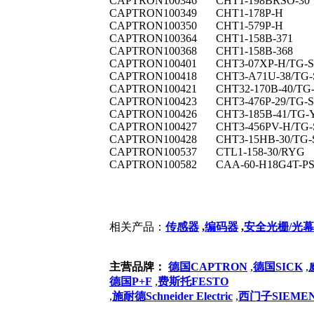
CAPTRON
100346
CHT1-198BRSO-30
CAPTRON
100349
CHT1-178P-H
CAPTRON
100350
CHT1-579P-H
CAPTRON
100364
CHT1-158B-371
CAPTRON
100368
CHT1-158B-368
CAPTRON
100401
CHT3-07XP-H/TG-S
CAPTRON
100418
CHT3-A71U-38/TG-
CAPTRON
100421
CHT32-170B-40/TG
CAPTRON
100423
CHT3-476P-29/TG-
CAPTRON
100426
CHT3-185B-41/TG
CAPTRON
100427
CHT3-456PV-H/TG-
CAPTRON
100428
CHT3-15HB-30/TG-
CAPTRON
100537
CTL1-158-30/RYG
CAPTRON
100582
CAA-60-H18G4T-PS
相关产品：
传感器
,
编码器
,
安全光栅/光幕
主营品牌：
德国CAPTRON
,
德国SICK
,
德国P+F
,
费斯托FESTO
,
施耐德Schneider Electric
,
西门子SIEME