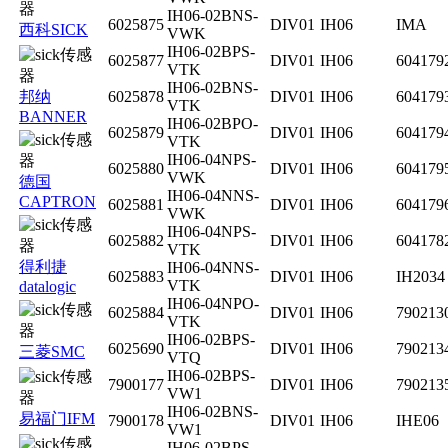
IH06-02BNS-
6025875
DIV01
IH06
IMA
西科SICK
VWK
IH06-02BPS-
6025877
DIV01
IH06
604179
VTK
IH06-02BNS-
邦纳
6025878
DIV01
IH06
604179
VTK
BANNER
IH06-02BPO-
6025879
DIV01
IH06
604179
VTK
IH06-04NPS-
6025880
DIV01
IH06
604179
VWK
德国
IH06-04NNS-
CAPTRON
6025881
DIV01
IH06
604179
VWK
IH06-04NPS-
6025882
DIV01
IH06
604178
VTK
得利捷
IH06-04NNS-
6025883
DIV01
IH06
IH2034
VTK
datalogic
IH06-04NPO-
6025884
DIV01
IH06
790213
VTK
IH06-02BPS-
6025690
DIV01
IH06
790213
三菱SMC
VTQ
IH06-02BPS-
7900177
DIV01
IH06
790213
VW1
IH06-02BNS-
易福门IFM
7900178
DIV01
IH06
IHE06
VW1
IH06-02BPS-