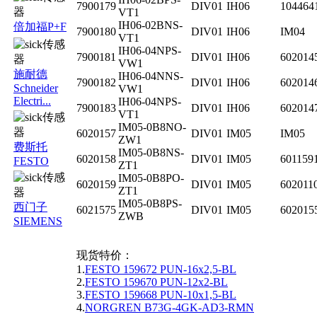
7900179
DIV01
IH06
104464
VT1
IH06-02BNS-
倍加福P+F
7900180
DIV01
IH06
IM04
VT1
IH06-04NPS-
7900181
DIV01
IH06
602014
VW1
施耐德
IH06-04NNS-
7900182
DIV01
IH06
602014
Schneider
VW1
Electri...
IH06-04NPS-
7900183
DIV01
IH06
602014
VT1
IM05-0B8NO-
6020157
DIV01
IM05
IM05
ZW1
费斯托
IM05-0B8NS-
6020158
DIV01
IM05
601159
FESTO
ZT1
IM05-0B8PO-
6020159
DIV01
IM05
602011
ZT1
IM05-0B8PS-
西门子
6021575
DIV01
IM05
602015
ZWB
SIEMENS
现货特价：
1.
FESTO 159672 PUN-16x2,5-BL
2.
FESTO 159670 PUN-12x2-BL
3.
FESTO 159668 PUN-10x1,5-BL
4.
NORGREN B73G-4GK-AD3-RMN