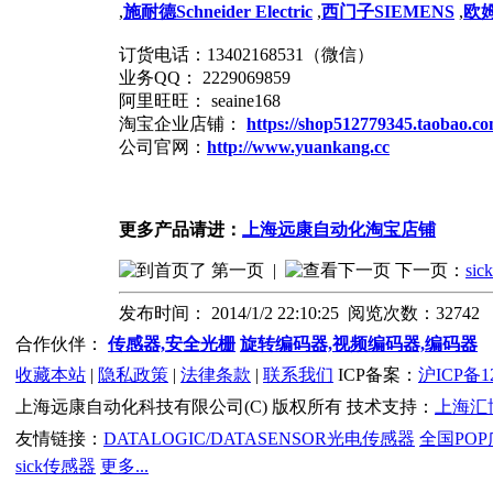
,
施耐德Schneider Electric
,
西门子SIEMENS
,
欧
订货电话：13402168531（微信）
业务QQ： 2229069859
阿里旺旺： seaine168
淘宝企业店铺：
https://shop512779345.taobao.c
公司官网：
http://www.yuankang.cc
更多产品请进：
上海远康自动化淘宝店铺
第一页
|
下一页：
si
发布时间： 2014/1/2 22:10:25 阅览次数：32742
合作伙伴：
传感器,安全光栅
旋转编码器,视频编码器,编码器
收藏本站
|
隐私政策
|
法律条款
|
联系我们
ICP备案：
沪ICP备12
上海远康自动化科技有限公司(C) 版权所有 技术支持：
上海汇
友情链接：
DATALOGIC/DATASENSOR光电传感器
全国PO
sick传感器
更多...