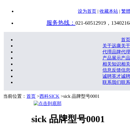
设为首页
|
收藏本站
|
繁
服务热线：
021-60512919，1340216
首
关于远康
关
代理品牌
代
产品展示
产
相关知识
相
信息反馈
信
诚聘英才
诚
联系我们
联
当前位置：
首页
>
西科SICK
>sick 品牌型号0001
sick 品牌型号0001