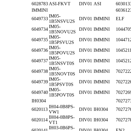
6028783
ASI-FKVT
DIV01
ASI
603013
IMMINI
603612
IM05-
6049733
DIV01
IMMINI
ELF
1B5NSVU2S
IM05-
6049734
DIV01
IMMINI
104470
1B5NOVU2S
IM05-
6049735
DIV01
IMMINI
104471
1B5PSVU2S
IM05-
6049736
DIV01
IMMINI
104521
1B5POVU2S
IM05-
6049737
DIV01
IMMINI
104521
1B5NSVT0S
IM05-
6049738
DIV01
IMMINI
702722
1B5NOVT0S
IM05-
6049739
DIV01
IMMINI
702722
1B5PSVT0S
IM05-
6049740
DIV01
IMMINI
702726
1B5POVT0S
IH0304
702727
IH04-0B8PS-
6020113
DIV01
IH0304
702727
VW1
IH04-0B8PS-
6020114
DIV01
IH0304
702727
VT1
IH03-0B6PS-
6020141
DIV01
IH0304
EN2