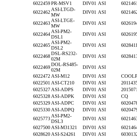
6022459
PR-MSV1
DIV01
ASI
602146
ASI-LTGD-
6022462
DIV01
ASI
602146
MW
ASI-LTGE-
6022463
DIV01
ASI
602619
MW
ASI-PM2-
6022464
DIV01
ASI
602619
DSL1
ASI-PM2-
6022465
DIV01
ASI
602841
DSL2
DSL-RS232-
6022468
DIV01
ASI
602841
02M
DOL-RS485-
6022469
DIV01
ASI
02M
6022472
ASI-M12
DIV01
ASI
COOL
6022501
ASI-CT210
DIV01
ASI
201143
6025327
ASI-ADPS
DIV01
ASI
201507
6025328
ASI-ADPK
DIV01
ASI
CQ
6025329
ASI-ADPC
DIV01
ASI
602047
6025330
ASI-ADPQ
DIV01
ASI
602047
ASI-PM2-
6025773
DIV01
ASI
602146
DSL3
6027500
ASI-M31321
DIV01
ASI
602146
6028620
ASI-S24261
DIV01
ASI
603013