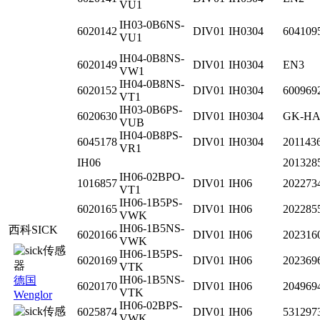
VU1
IH03-0B6NS-
6020142
DIV01
IH0304
604109
VU1
IH04-0B8NS-
6020149
DIV01
IH0304
EN3
VW1
IH04-0B8NS-
6020152
DIV01
IH0304
600969
VT1
IH03-0B6PS-
6020630
DIV01
IH0304
GK-H
VUB
IH04-0B8PS-
6045178
DIV01
IH0304
201143
VR1
IH06
201328
IH06-02BPO-
1016857
DIV01
IH06
202273
VT1
IH06-1B5PS-
6020165
DIV01
IH06
202285
VWK
IH06-1B5NS-
西科SICK
6020166
DIV01
IH06
202316
VWK
IH06-1B5PS-
6020169
DIV01
IH06
202369
VTK
IH06-1B5NS-
德国
6020170
DIV01
IH06
204969
VTK
Wenglor
IH06-02BPS-
6025874
DIV01
IH06
531297
VWK