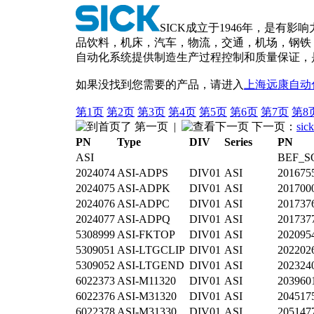
SICK成立于1946年，是有影
品饮料，机床，汽车，物流，交通，机场，钢铁
自动化系统提供制造生产过程控制和质量保证，
如果没找到您需要的产品，请进入
上海远康自动
第1页
第2页
第3页
第4页
第5页
第6页
第7页
第8
第一页
|
下一页：
si
PN
Type
DIV
Series
PN
ASI
BEF_S
2024074
ASI-ADPS
DIV01
ASI
201675
2024075
ASI-ADPK
DIV01
ASI
201700
2024076
ASI-ADPC
DIV01
ASI
201737
2024077
ASI-ADPQ
DIV01
ASI
201737
5308999
ASI-FKTOP
DIV01
ASI
202095
5309051
ASI-LTGCLIP
DIV01
ASI
202202
5309052
ASI-LTGEND
DIV01
ASI
202324
6022373
ASI-M11320
DIV01
ASI
203960
6022376
ASI-M31320
DIV01
ASI
204517
6022378
ASI-M31330
DIV01
ASI
205147