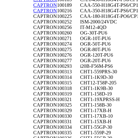
CAPTRON
100189
CAA-550-H18G4T-PS6/CP1
CAPTRON
100216
CAA-350-H18G4T-PS6/CP1
CAPTRON
100225
CAA-180-H18G4T-PO6/CP
CAPTRON
100252
ISM-2000/24VDC
CAPTRON
100256
IT-M12-4QD
CAPTRON
100260
OG-30T-PU6
CAPTRON
100271
OGR-10T-PU6
CAPTRON
100274
OGR-50T-PU6
CAPTRON
100275
OGR-80T-PU6
CAPTRON
100276
OGR-120T-PU6
CAPTRON
100277
OGR-20T-PU6
CAPTRON
100293
i20B-F56M-PS6
CAPTRON
100313
CHT1-559PRS-30
CAPTRON
100314
CHT1-1K9D-30
CAPTRON
100315
CHT12-T58P-205
CAPTRON
100318
CHT1-1K9B-30
CAPTRON
100319
CHT1-158D-19
CAPTRON
100321
CHT1-19XPRSS-H
CAPTRON
100325
CHT1-158B-30
CAPTRON
100329
CHT1-17XB-H
CAPTRON
100330
CHT1-17XB-10
CAPTRON
100331
CHT1-15XB-H
CAPTRON
100334
CHT1-55GP-30
CAPTRON
100335
CHT1-559P-29