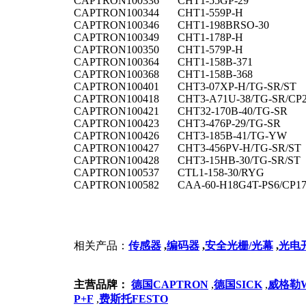
CAPTRON
100336
CHT1-55GP-29
CAPTRON
100344
CHT1-559P-H
CAPTRON
100346
CHT1-198BRSO-30
CAPTRON
100349
CHT1-178P-H
CAPTRON
100350
CHT1-579P-H
CAPTRON
100364
CHT1-158B-371
CAPTRON
100368
CHT1-158B-368
CAPTRON
100401
CHT3-07XP-H/TG-SR/ST
CAPTRON
100418
CHT3-A71U-38/TG-SR/CP
CAPTRON
100421
CHT32-170B-40/TG-SR
CAPTRON
100423
CHT3-476P-29/TG-SR
CAPTRON
100426
CHT3-185B-41/TG-YW
CAPTRON
100427
CHT3-456PV-H/TG-SR/ST
CAPTRON
100428
CHT3-15HB-30/TG-SR/ST
CAPTRON
100537
CTL1-158-30/RYG
CAPTRON
100582
CAA-60-H18G4T-PS6/CP1
相关产品：
传感器
,
编码器
,
安全光栅/光幕
,
光电
主营品牌：
德国CAPTRON
,
德国SICK
,
威格勒We
P+F
,
费斯托FESTO