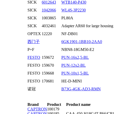
SICK
6012643
WTB140-P430
SICK
1042066
WL4S-3P2230
SICK
1003865
PL80A
SICK
4032461
Adapter AR60 for large housing
OPTEX
12220
NF-DB01
西门子
6GK1901-1BB10-2AA0
P+F
NBN8-18GM50-E2
FESTO
159672
PUN-16x2,5-BL
FESTO
159670
PUN-12x2-BL
FESTO
159668
PUN-10x1,5-BL
FESTO
170681
HE-D-MINI
诺冠
B73G-4GK-AD3-RMN
Brand
Product
Product name
CAPTRON
100179
CAPTRON
100185
CAA-450-H18G4T-PS6/CP1