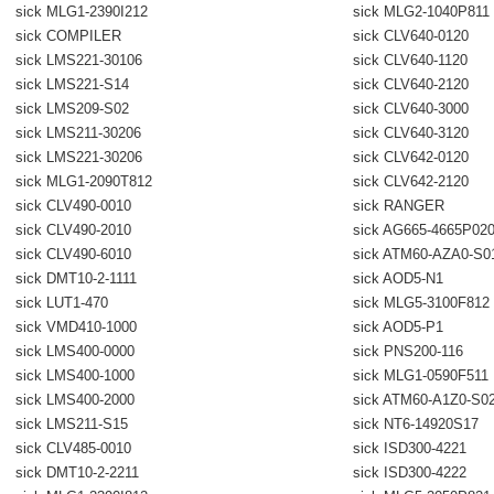
sick MLG1-2390I212
sick MLG2-1040P811
sick COMPILER
sick CLV640-0120
sick LMS221-30106
sick CLV640-1120
sick LMS221-S14
sick CLV640-2120
sick LMS209-S02
sick CLV640-3000
sick LMS211-30206
sick CLV640-3120
sick LMS221-30206
sick CLV642-0120
sick MLG1-2090T812
sick CLV642-2120
sick CLV490-0010
sick RANGER
sick CLV490-2010
sick AG665-4665P02
sick CLV490-6010
sick ATM60-AZA0-S0
sick DMT10-2-1111
sick AOD5-N1
sick LUT1-470
sick MLG5-3100F812
sick VMD410-1000
sick AOD5-P1
sick LMS400-0000
sick PNS200-116
sick LMS400-1000
sick MLG1-0590F511
sick LMS400-2000
sick ATM60-A1Z0-S0
sick LMS211-S15
sick NT6-14920S17
sick CLV485-0010
sick ISD300-4221
sick DMT10-2-2211
sick ISD300-4222