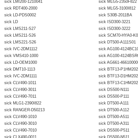
sick LMI200-1210041
sick MLG5-2350F822
sick RDT400-2000
sick MLG5-3100I812
sick LD-PDS0002
sick S30B-2011BA
sick LD
sick ISD300-3221
sick LMS211-S27
sick ISD300-3222
sick LMS211-S26
sick SCM70-HYA0-K0
sick LMS221-S26
sick DT500-A111S01
sick IVC-2DM1112
sick AG100-4124BC1
sick VMS410-1000
sick AG100-4124BSR
sick LD-OEM1000
sick AG661-4661000
sick DMT10-1113
sick BTF13-P1HM202
sick IVC-2DM1111
sick BTF13-D1HM202
sick CLV490-1011
sick BTF13-C1HM202
sick CLV490-3011
sick DS500-N111
sick CLV490-7011
sick DS500-P111
sick MLG1-2390I822
sick DT500-A111
sick RANGER-D50213
sick DT500-A112
sick CLV490-1010
sick DT500-A511
sick CLV490-3010
sick DT500-A311
sick CLV490-7010
sick DS500-P511
sick CLX490-0011
sick DS500-N511