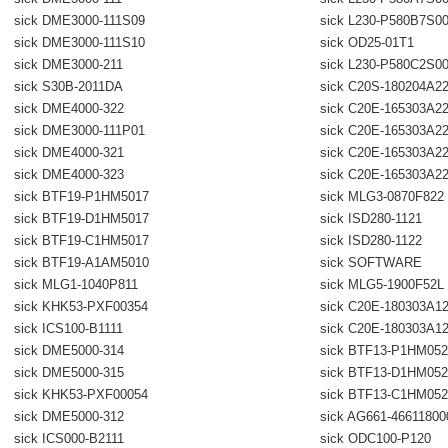
sick DME3000-111S09
sick L230-P580B7S0
sick DME3000-111S10
sick OD25-01T1
sick DME3000-211
sick L230-P580C2S0
sick S30B-2011DA
sick C20S-180204A2
sick DME4000-322
sick C20E-165303A2
sick DME3000-111P01
sick C20E-165303A2
sick DME4000-321
sick C20E-165303A2
sick DME4000-323
sick C20E-165303A2
sick BTF19-P1HM5017
sick MLG3-0870F822
sick BTF19-D1HM5017
sick ISD280-1121
sick BTF19-C1HM5017
sick ISD280-1122
sick BTF19-A1AM5010
sick SOFTWARE
sick MLG1-1040P811
sick MLG5-1900F52L
sick KHK53-PXF00354
sick C20E-180303A1
sick ICS100-B1111
sick C20E-180303A1
sick DME5000-314
sick BTF13-P1HM052
sick DME5000-315
sick BTF13-D1HM052
sick KHK53-PXF00054
sick BTF13-C1HM052
sick DME5000-312
sick AG661-46611800
sick ICS000-B2111
sick ODC100-P120