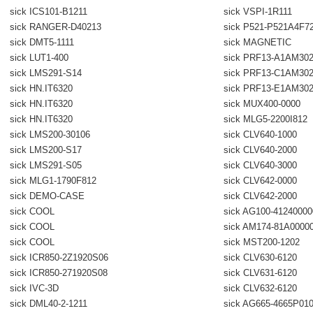
sick ICS101-B1211
sick VSPI-1R111
sick RANGER-D40213
sick P521-P521A4F7
sick DMT5-1111
sick MAGNETIC
sick LUT1-400
sick PRF13-A1AM30
sick LMS291-S14
sick PRF13-C1AM30
sick HN.IT6320
sick PRF13-E1AM30
sick HN.IT6320
sick MUX400-0000
sick HN.IT6320
sick MLG5-2200I812
sick LMS200-30106
sick CLV640-1000
sick LMS200-S17
sick CLV640-2000
sick LMS291-S05
sick CLV640-3000
sick MLG1-1790F812
sick CLV642-0000
sick DEMO-CASE
sick CLV642-2000
sick COOL
sick AG100-4124000
sick COOL
sick AM174-81A0000
sick COOL
sick MST200-1202
sick ICR850-2Z1920S06
sick CLV630-6120
sick ICR850-271920S08
sick CLV631-6120
sick IVC-3D
sick CLV632-6120
sick DML40-2-1211
sick AG665-4665P01