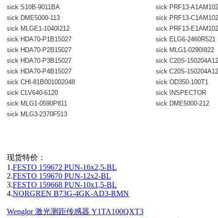
sick S10B-9011BA
sick PRF13-A1AM10
sick DME5000-113
sick PRF13-C1AM10
sick MLGE1-1040I212
sick PRF13-E1AM10
sick HDA70-P1B15027
sick ELG6-2460R521
sick HDA70-P2B15027
sick MLG1-0290I822
sick HDA70-P3B15027
sick C20S-150204A1
sick HDA70-P4B15027
sick C20S-150204A1
sick CHI-81B001002048
sick OD350-100T1
sick CLV640-6120
sick INSPECTOR
sick MLG1-0590P811
sick DME5000-212
sick MLG3-2370F513
现货特价：
1.
FESTO 159672 PUN-16x2,5-BL
2.
FESTO 159670 PUN-12x2-BL
3.
FESTO 159668 PUN-10x1,5-BL
4.
NORGREN B73G-4GK-AD3-RMN
Wenglor 激光测距传感器 Y1TA100QXT3