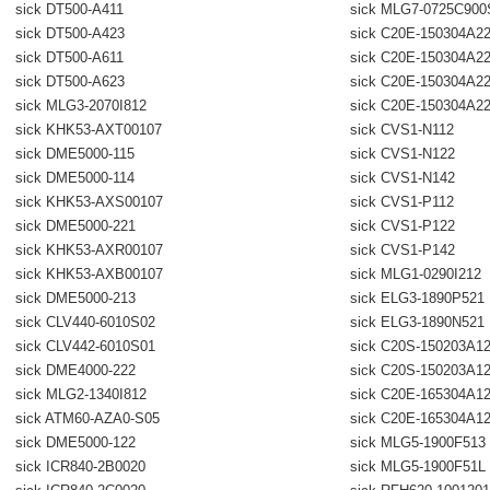
sick DT500-A411
sick MLG7-0725C900
sick DT500-A423
sick C20E-150304A2
sick DT500-A611
sick C20E-150304A2
sick DT500-A623
sick C20E-150304A2
sick MLG3-2070I812
sick C20E-150304A2
sick KHK53-AXT00107
sick CVS1-N112
sick DME5000-115
sick CVS1-N122
sick DME5000-114
sick CVS1-N142
sick KHK53-AXS00107
sick CVS1-P112
sick DME5000-221
sick CVS1-P122
sick KHK53-AXR00107
sick CVS1-P142
sick KHK53-AXB00107
sick MLG1-0290I212
sick DME5000-213
sick ELG3-1890P521
sick CLV440-6010S02
sick ELG3-1890N521
sick CLV442-6010S01
sick C20S-150203A1
sick DME4000-222
sick C20S-150203A1
sick MLG2-1340I812
sick C20E-165304A1
sick ATM60-AZA0-S05
sick C20E-165304A1
sick DME5000-122
sick MLG5-1900F513
sick ICR840-2B0020
sick MLG5-1900F51L