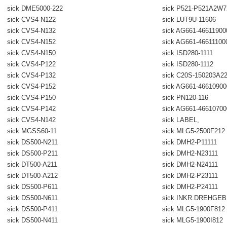
sick DME5000-222
sick P521-P521A2W7
sick CVS4-N122
sick LUT9U-11606
sick CVS4-N132
sick AG661-46611900
sick CVS4-N152
sick AG661-46611100
sick CVS4-N150
sick ISD280-1111
sick CVS4-P122
sick ISD280-1112
sick CVS4-P132
sick C20S-150203A2
sick CVS4-P152
sick AG661-4661090
sick CVS4-P150
sick PN120-116
sick CVS4-P142
sick AG661-4661070
sick CVS4-N142
sick LABEL,
sick MGSS60-11
sick MLG5-2500F212
sick DS500-N211
sick DMH2-P11111
sick DS500-P211
sick DMH2-N23111
sick DT500-A211
sick DMH2-N24111
sick DT500-A212
sick DMH2-P23111
sick DS500-P611
sick DMH2-P24111
sick DS500-N611
sick INKR.DREHGE
sick DS500-P411
sick MLG5-1900F812
sick DS500-N411
sick MLG5-1900I812