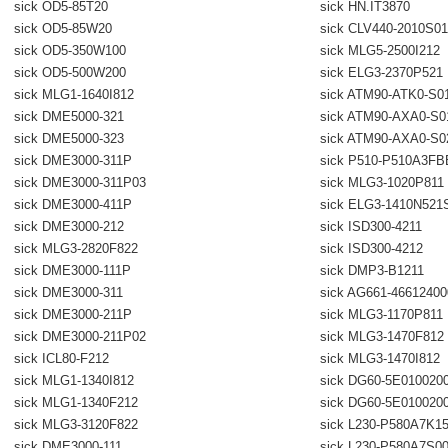
sick OD5-85T20
sick HN.IT3870
sick OD5-85W20
sick CLV440-2010S01
sick OD5-350W100
sick MLG5-2500I212
sick OD5-500W200
sick ELG3-2370P521
sick MLG1-1640I812
sick ATM90-ATK0-S0
sick DME5000-321
sick ATM90-AXA0-S0
sick DME5000-323
sick ATM90-AXA0-S0
sick DME3000-311P
sick P510-P510A3FB
sick DME3000-311P03
sick MLG3-1020P811
sick DME3000-411P
sick ELG3-1410N521
sick DME3000-212
sick ISD300-4211
sick MLG3-2820F822
sick ISD300-4212
sick DME3000-111P
sick DMP3-B1211
sick DME3000-311
sick AG661-4661240
sick DME3000-211P
sick MLG3-1170P811
sick DME3000-211P02
sick MLG3-1470F812
sick ICL80-F212
sick MLG3-1470I812
sick MLG1-1340I812
sick DG60-5E010020
sick MLG1-1340F212
sick DG60-5E010020
sick MLG3-3120F822
sick L230-P580A7K1
sick DME3000-111
sick L230-P580A7S0