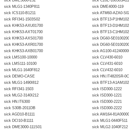
sick DME3000-232
sick C20E-180303A2
sick MLG1-1340P811
sick DME4000-119
sick ICS110-B1211
sick ATM60-AZA0-S0
sick RFI341-1503S02
sick BTF13-P1HM102
sick KHK53-AXU01700
sick BTF13-D1HM102
sick KHK53-AXT01700
sick BTF13-C1HM102
sick KHK53-AXS01700
sick DG60-5E010020
sick KHK53-AXR01700
sick DG60-5E010020
sick KHK53-AXB01700
sick AG100-4124000
sick LMS100-10000
sick CLV430-6010
sick LMS111-10100
sick CLV431-6010
sick MLG1-1640F812
sick CLV432-6010
sick DEMO-CASE
sick HN.IT4820SR-0
sick MLG1-1490I812
sick BTF13-A1AM102
sick RFI341-1503
sick ISD300-1222
sick MLG2-3140I212
sick ISD300-1221
sick HN.IT6300
sick ISD300-2221
sick S30B-2011DB
sick ISD300-2222
sick AGD10-B1111
sick AM164-81A0000
sick DCI10-B1111
sick MLG1-0440F511
sick DME3000-111S01
sick MLG2-1040F212