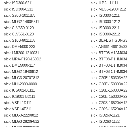
sick ISD300-6211
sick ILP2-L11111
sick ISD300-6212
sick MLG5-1900F212
sick S20B-1011BA
sick ISD300-1211
sick MLG2-1480P811
sick ISD300-1212
sick CLV650-0120
sick ISD300-2211
sick CLV651-0120
sick ISD300-2212
sick S10B-9011DA
sick BEFESTIGUNG
sick DME5000-223
sick AG661-4661050
sick LMI200-1210031
sick BTF08-A1AM034
sick MRA-F190-150D2
sick BTF08-P1HM034
sick DME5000-117
sick BTF08-D1HM034
sick MLG2-1940I812
sick BTF08-C1HM034
sick MLG3-2070T812
sick C20E-150303A2
sick MHI-2000-0000
sick C20E-150303A2
sick ICS001-B1111
sick C20E-150303A2
sick ICS001-B2111
sick C20E-150303A2
sick VSPI-1D111
sick C20S-165204A1
sick VSPI-4F211
sick C20S-165204A1
sick MLG3-2220I812
sick ISD260-1121
sick MLG3-2820F812
sick ISD260-1122