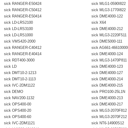
sick RANGER-E50424
sick MLG1-0590I822
sick RANGER-C50412
sick MLG3-1770I822
sick RANGER-E50414
sick DME4000-122
sick LD-LRS2100
sick X64
sick LD-LRS3100
sick DME4000-212
sick LD-LRS1000
sick MLG3-2220F511
sick VMS420-2000
sick DME5000-111
sick RANGER-C40412
sick AG661-4661000
sick RANGER-E40414
sick DME4000-124
sick RDT400-3000
sick MLG3-1470P811
sick LD
sick DME4000-123
sick DMT10-2-1213
sick DME4000-127
sick DMT10-2-1113
sick DME4000-214
sick IVC-2DM1122
sick DME4000-215
sick DEMO
sick PRO100-25L1N
sick NAV200-1132
sick DME4000-213
sick OPS400-00
sick DME4000-217
sick OPS400-20
sick MLG3-2070F812
sick OPS400-60
sick MLG3-2070F212
sick IVC-2DM1121
sick NT6-14900S12