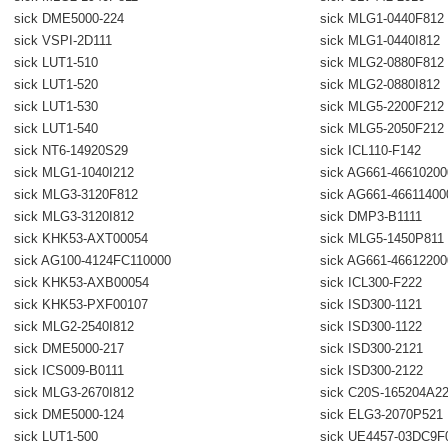
sick DME5000-224
sick MLG1-0440F812
sick VSPI-2D111
sick MLG1-0440I812
sick LUT1-510
sick MLG2-0880F812
sick LUT1-520
sick MLG2-0880I812
sick LUT1-530
sick MLG5-2200F212
sick LUT1-540
sick MLG5-2050F212
sick NT6-14920S29
sick ICL110-F142
sick MLG1-1040I212
sick AG661-4661020
sick MLG3-3120F812
sick AG661-46611400
sick MLG3-3120I812
sick DMP3-B1111
sick KHK53-AXT00054
sick MLG5-1450P811
sick AG100-4124FC110000
sick AG661-4661220
sick KHK53-AXB00054
sick ICL300-F222
sick KHK53-PXF00107
sick ISD300-1121
sick MLG2-2540I812
sick ISD300-1122
sick DME5000-217
sick ISD300-2121
sick ICS009-B0111
sick ISD300-2122
sick MLG3-2670I812
sick C20S-165204A2
sick DME5000-124
sick ELG3-2070P521
sick LUT1-500
sick UE4457-03DC9F