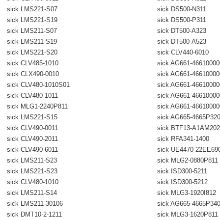
sick LMS221-S07
sick DS500-N311
sick LMS221-S19
sick DS500-P311
sick LMS211-S07
sick DT500-A323
sick LMS211-S19
sick DT500-A523
sick LMS221-S20
sick CLV440-6010
sick CLV485-1010
sick AG661-4661000
sick CLX490-0010
sick AG661-4661000
sick CLV480-1010S01
sick AG661-4661000
sick CLV480-1011
sick AG661-4661000
sick MLG1-2240P811
sick AG661-4661000
sick LMS221-S15
sick AG665-4665P32
sick CLV490-0011
sick BTF13-A1AM202
sick CLV490-2011
sick RFA341-1400
sick CLV490-6011
sick UE4470-22EE69
sick LMS211-S23
sick MLG2-0880P811
sick LMS221-S23
sick ISD300-5211
sick CLV480-1010
sick ISD300-5212
sick LMS211-S14
sick MLG3-1920I812
sick LMS211-30106
sick AG665-4665P34
sick DMT10-2-1211
sick MLG3-1620P811