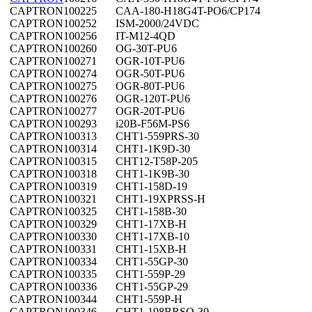
CAPTRON
100225
CAA-180-H18G4T-PO6/CP174
CAPTRON
100252
ISM-2000/24VDC
CAPTRON
100256
IT-M12-4QD
CAPTRON
100260
OG-30T-PU6
CAPTRON
100271
OGR-10T-PU6
CAPTRON
100274
OGR-50T-PU6
CAPTRON
100275
OGR-80T-PU6
CAPTRON
100276
OGR-120T-PU6
CAPTRON
100277
OGR-20T-PU6
CAPTRON
100293
i20B-F56M-PS6
CAPTRON
100313
CHT1-559PRS-30
CAPTRON
100314
CHT1-1K9D-30
CAPTRON
100315
CHT12-T58P-205
CAPTRON
100318
CHT1-1K9B-30
CAPTRON
100319
CHT1-158D-19
CAPTRON
100321
CHT1-19XPRSS-H
CAPTRON
100325
CHT1-158B-30
CAPTRON
100329
CHT1-17XB-H
CAPTRON
100330
CHT1-17XB-10
CAPTRON
100331
CHT1-15XB-H
CAPTRON
100334
CHT1-55GP-30
CAPTRON
100335
CHT1-559P-29
CAPTRON
100336
CHT1-55GP-29
CAPTRON
100344
CHT1-559P-H
CAPTRON
100346
CHT1-198BRSO-30