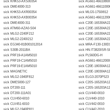
sick KHK53-AXS00354
sick AG661-4661080
sick DME4000-313
sick AG661-46611000
sick KHK53-AXR00354
sick MLG5-1750I812
sick KHK53-AXB00354
sick AG661-46611200
sick DME4000-311
sick C20E-165304A2
sick ATM60-AZA0-S04
sick C20E-165304A2
sick MLG2-2240F212
sick C20E-165304A2
sick MLG2-2240I212
sick C20E-165304A2
sick EG340-81B001012014
sick MRA-F130-130D
sick S30B-2011BA
sick HN.IT3820ISR-
sick PRF19-A1AM5010
sick PL560DG-H
sick PRF19-C1AM5010
sick AG661-4661200
sick PRF19-E1AM5010
sick C20E-180304A1
sick MAGNETIC
sick C20E-180304A1
sick MLG2-1940F812
sick ELG3-2070P523
sick DME5000-127
sick C20S-165203A1
sick DT200-111
sick C20S-165203A1
sick DT200-111A01
sick CLV440-0010
sick CLV450-6010
sick CLV440-1010
sick CLV451-6010
sick CLV442-0010
sick MLG2-1940P811
sick CLV442-2010