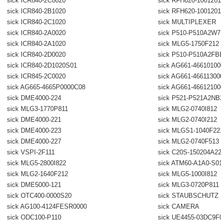
sick ICR840-2C0020
sick RFH620-1001201
sick ICR840-2B1020
sick RFH620-100120
sick ICR840-2C1020
sick MULTIPLEXER
sick ICR840-2A0020
sick P510-P510A2W
sick ICR840-2A1020
sick MLG5-1750F212
sick ICR840-2D0020
sick P510-P510A2FB
sick ICR840-2D1020S01
sick AG661-4661010
sick ICR845-2C0020
sick AG661-46611300
sick AG665-4665P0000C08
sick AG661-4661210
sick DME4000-224
sick P521-P521A2NB
sick MLG3-1770P811
sick MLG2-0740I812
sick DME4000-221
sick MLG2-0740I212
sick DME4000-223
sick MLGS1-1040F22
sick DME4000-227
sick MLG2-0740F513
sick VSPI-2F111
sick C20S-150204A2
sick MLG5-2800I822
sick ATM60-A1A0-S0
sick MLG2-1640F212
sick MLG5-1000I812
sick DME5000-121
sick MLG3-0720P811
sick OTC400-0000S20
sick STAUBSCHUTZ
sick AG100-4124FESR0000
sick CAMERA
sick ODC100-P110
sick UE4455-03DC9F