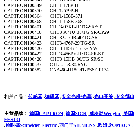
CAPTRON
100349
CHT1-178P-H
CAPTRON
100350
CHT1-579P-H
CAPTRON
100364
CHT1-158B-371
CAPTRON
100368
CHT1-158B-368
CAPTRON
100401
CHT3-07XP-H/TG-SR/ST
CAPTRON
100418
CHT3-A71U-38/TG-SR/CP29
CAPTRON
100421
CHT32-170B-40/TG-SR
CAPTRON
100423
CHT3-476P-29/TG-SR
CAPTRON
100426
CHT3-185B-41/TG-YW
CAPTRON
100427
CHT3-456PV-H/TG-SR/ST
CAPTRON
100428
CHT3-15HB-30/TG-SR/ST
CAPTRON
100537
CTL1-158-30/RYG
CAPTRON
100582
CAA-60-H18G4T-PS6/CP174
相关产品：
传感器
,
编码器
,
安全光栅/光幕
,
光电开关
,
安全继
主营品牌：
德国CAPTRON
,
德国SICK
,
威格勒Wenglor
,
美国
FESTO
,
施耐德Schneider Electric
,
西门子SIEMENS
,
欧姆龙OMRON
,