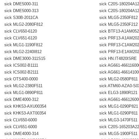
sick DME5000-311
sick C20S-180204A1
sick DME5000-313
sick C20S-180204A1
sick S30B-2011CA
sick MLG5-2350F812
sick MLG2-2080F812
sick MLG5-2350F212
sick CLV650-6120
sick BTF13-A1AM052
sick CLV651-6120
sick PRF13-A1AM20
sick MLG1-1190F812
sick PRF13-C1AM20
sick MLG2-2240I812
sick PRF13-E1AM20
sick DME3000-311S15
sick HN.IT4820ISRE
sick ICS002-B1111
sick AG661-46611600
sick ICS002-B2111
sick AG661-4661410
sick OTS400-0000
sick MLG2-0580P811
sick MLG2-2380F511
sick ATM60-AZA0-S0
sick MLG1-0890P811
sick ELG3-1890R121
sick DME4000-312
sick AG661-4661260
sick KHK53-AXU00354
sick MLG1-0290P821
sick KHK53-AXT00354
sick MLG1-0290P811
sick CLV650-6000
sick MLG3-1470F511
sick CLV651-6000
sick C20S-165203A2
sick DME4000-314
sick MLG5-1900F511