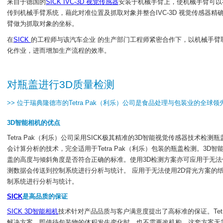
来自于德国的
SICK IVC-3D 视觉传感器
安装于机械手臂上，使机械手臂可以
传到机械手臂系统，藉此对准位置及抓取对象并整合IVC-3D 视觉传感器精
臂做为抓取对象的坐标。
在
SICK
的工程师与该汽车企业 的生产部门工程师紧密合作下，以机械手
化作业，进而增加生产流程的效率。
对瓶盖进行3D质量检测
>> 位于瑞典隆德市的Tetra Pak（利乐）公司是食品处理与包装业的全球
3D智能相机的优点
Tetra Pak（利乐）公司采用SICK极其精准的3D智能视觉传感器技术检
会计算分析的技术，完全适用于Tetra Pak（利乐）包装的瓶盖检测。3
盖的高度与倾斜角度是否符合正确的标准。使用3D检测方案亦可应用于无法
测数据会传送到控制系统进行分析与统计。 应用于无法使用2D背光方案的
制系统进行分析与统计。
SICK
是高品质的保证
SICK 3D智能相机
技术针对产品品质与客户满意度提出了高标准的保证。Tetra Pak
解决方案，即使待包装物的体积发生变化时，也不需更改机构。这套方案无需