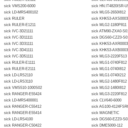
sick VMS200-6000
sick HN.IT4820ISR-
sick LD-MRS400102
sick MLG5-2650I812
sick RULER
sick KHK53-AXS0003
sick RULER-E1211
sick MLG2-1180P811
sick IVC-3D21111
sick ATM90-ZXA0-S0
sick IVC-3D11111
sick DGS60-CZZ0-S0
sick IVC-3D31111
sick KHK53-AXR0003
sick IVC-3D41111
sick KHK53-AXB0003
sick IVC-3D51111
sick MLG3-2220F513
sick RULER-E1111
sick MLG1-0740F812
sick RULER-E2111
sick MLG1-0740I812
sick LD-LRS2110
sick MLG1-0740I212
sick LD-LRS3110
sick MLG2-1480F812
sick VMS510-1000S02
sick MLG2-1480I812
sick RANGER-E55424
sick MLG3-2220F812
sick LD-MRS400001
sick CLV640-6000
sick RANGER-C55412
sick AG100-4124FSR
sick RANGER-E55414
sick MAGNETIC
sick LD-LRS4100
sick DGS60-EZZ0-S0
sick RANGER-C50422
sick DME5000-112