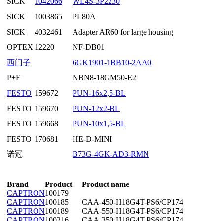
SICK
1042066
WL4S-3P2230
SICK
1003865
PL80A
SICK
4032461
Adapter AR60 for large housing
OPTEX
12220
NF-DB01
西门子
6GK1901-1BB10-2AA0
P+F
NBN8-18GM50-E2
FESTO
159672
PUN-16x2,5-BL
FESTO
159670
PUN-12x2-BL
FESTO
159668
PUN-10x1,5-BL
FESTO
170681
HE-D-MINI
诺冠
B73G-4GK-AD3-RMN
Brand
Product
Product name
CAPTRON
100179
CAPTRON
100185
CAA-450-H18G4T-PS6/CP174
CAPTRON
100189
CAA-550-H18G4T-PS6/CP174
CAPTRON
100216
CAA-350-H18G4T-PS6/CP174