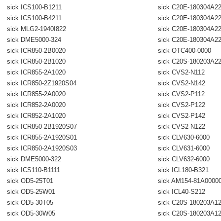
sick ICS100-B1211
sick C20E-180304A2
sick ICS100-B4211
sick C20E-180304A2
sick MLG2-1940I822
sick C20E-180304A2
sick DME5000-324
sick C20E-180304A2
sick ICR850-2B0020
sick OTC400-0000
sick ICR850-2B1020
sick C20S-180203A2
sick ICR855-2A1020
sick CVS2-N112
sick ICR850-2Z1920S04
sick CVS2-N142
sick ICR855-2A0020
sick CVS2-P112
sick ICR852-2A0020
sick CVS2-P122
sick ICR852-2A1020
sick CVS2-P142
sick ICR850-2B1920S07
sick CVS2-N122
sick ICR855-2A1920S01
sick CLV630-6000
sick ICR850-2A1920S03
sick CLV631-6000
sick DME5000-322
sick CLV632-6000
sick ICS110-B1111
sick ICL180-B321
sick OD5-25T01
sick AM154-81A0000
sick OD5-25W01
sick ICL40-S212
sick OD5-30T05
sick C20S-180203A1
sick OD5-30W05
sick C20S-180203A1