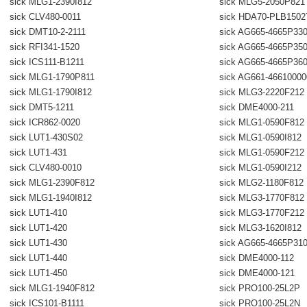
sick MLG1-2390I812
sick MLG5-2050P821
sick CLV480-0011
sick HDA70-PLB1502
sick DMT10-2-2111
sick AG665-4665P33
sick RFI341-1520
sick AG665-4665P35
sick ICS111-B1211
sick AG665-4665P36
sick MLG1-1790P811
sick AG661-4661000
sick MLG1-1790I812
sick MLG3-2220F212
sick DMT5-1211
sick DME4000-211
sick ICR862-0020
sick MLG1-0590F812
sick LUT1-430S02
sick MLG1-0590I812
sick LUT1-431
sick MLG1-0590F212
sick CLV480-0010
sick MLG1-0590I212
sick MLG1-2390F812
sick MLG2-1180F812
sick MLG1-1940I812
sick MLG3-1770F812
sick LUT1-410
sick MLG3-1770F212
sick LUT1-420
sick MLG3-1620I812
sick LUT1-430
sick AG665-4665P31
sick LUT1-440
sick DME4000-112
sick LUT1-450
sick DME4000-121
sick MLG1-1940F812
sick PRO100-25L2P
sick ICS101-B1111
sick PRO100-25L2N