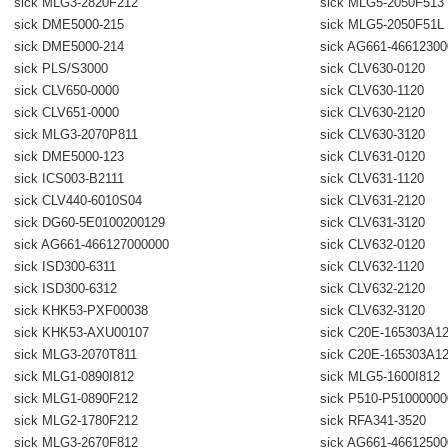
sick MLG3-2820F212
sick MLG5-2050F513
sick DME5000-215
sick MLG5-2050F51L
sick DME5000-214
sick AG661-4661230
sick PLS/S3000
sick CLV630-0120
sick CLV650-0000
sick CLV630-1120
sick CLV651-0000
sick CLV630-2120
sick MLG3-2070P811
sick CLV630-3120
sick DME5000-123
sick CLV631-0120
sick ICS003-B2111
sick CLV631-1120
sick CLV440-6010S04
sick CLV631-2120
sick DG60-5E0100200129
sick CLV631-3120
sick AG661-466127000000
sick CLV632-0120
sick ISD300-6311
sick CLV632-1120
sick ISD300-6312
sick CLV632-2120
sick KHK53-PXF00038
sick CLV632-3120
sick KHK53-AXU00107
sick C20E-165303A1
sick MLG3-2070T811
sick C20E-165303A1
sick MLG1-0890I812
sick MLG5-1600I812
sick MLG1-0890F212
sick P510-P51000000
sick MLG2-1780F212
sick RFA341-3520
sick MLG3-2670F812
sick AG661-4661250