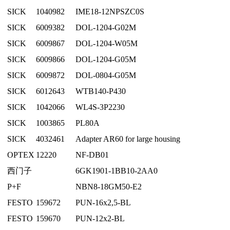
SICK
1040982
IME18-12NPSZC0S
SICK
6009382
DOL-1204-G02M
SICK
6009867
DOL-1204-W05M
SICK
6009866
DOL-1204-G05M
SICK
6009872
DOL-0804-G05M
SICK
6012643
WTB140-P430
SICK
1042066
WL4S-3P2230
SICK
1003865
PL80A
SICK
4032461
Adapter AR60 for large housing
OPTEX
12220
NF-DB01
西门子
6GK1901-1BB10-2AA0
P+F
NBN8-18GM50-E2
FESTO
159672
PUN-16x2,5-BL
FESTO
159670
PUN-12x2-BL