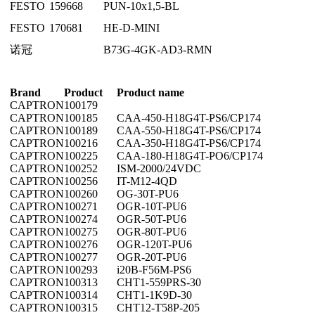
FESTO
159668
PUN-10x1,5-BL
FESTO
170681
HE-D-MINI
诺冠
B73G-4GK-AD3-RMN
Brand
Product
Product name
CAPTRON
100179
CAPTRON
100185
CAA-450-H18G4T-PS6/CP174
CAPTRON
100189
CAA-550-H18G4T-PS6/CP174
CAPTRON
100216
CAA-350-H18G4T-PS6/CP174
CAPTRON
100225
CAA-180-H18G4T-PO6/CP174
CAPTRON
100252
ISM-2000/24VDC
CAPTRON
100256
IT-M12-4QD
CAPTRON
100260
OG-30T-PU6
CAPTRON
100271
OGR-10T-PU6
CAPTRON
100274
OGR-50T-PU6
CAPTRON
100275
OGR-80T-PU6
CAPTRON
100276
OGR-120T-PU6
CAPTRON
100277
OGR-20T-PU6
CAPTRON
100293
i20B-F56M-PS6
CAPTRON
100313
CHT1-559PRS-30
CAPTRON
100314
CHT1-1K9D-30
CAPTRON
100315
CHT12-T58P-205