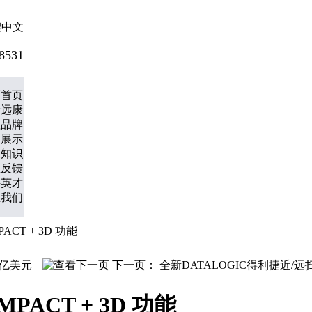
體中文
8531
页
首页
于远康
理品牌
品展示
关知识
息反馈
聘英才
系我们
ACT + 3D 功能
2亿美元
|
下一页：
全新DATALOGIC得利捷近/
PACT + 3D 功能