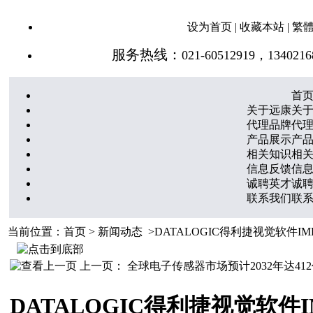
设为首页
|
收藏本站
|
繁
服务热线：
021-60512919，1340216
首
关于远康
关
代理品牌
代
产品展示
产
相关知识
相
信息反馈
信
诚聘英才
诚
联系我们
联
当前位置：
首页
>
新闻动态
>DATALOGIC得利捷视觉软件IMP
上一页：
全球电子传感器市场预计2032年达41
DATALOGIC得利捷视觉软件IM