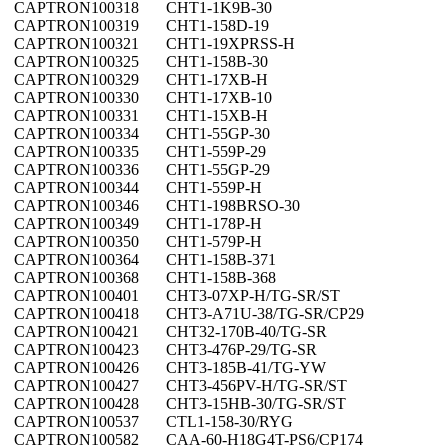
CAPTRON
100318
CHT1-1K9B-30
CAPTRON
100319
CHT1-158D-19
CAPTRON
100321
CHT1-19XPRSS-H
CAPTRON
100325
CHT1-158B-30
CAPTRON
100329
CHT1-17XB-H
CAPTRON
100330
CHT1-17XB-10
CAPTRON
100331
CHT1-15XB-H
CAPTRON
100334
CHT1-55GP-30
CAPTRON
100335
CHT1-559P-29
CAPTRON
100336
CHT1-55GP-29
CAPTRON
100344
CHT1-559P-H
CAPTRON
100346
CHT1-198BRSO-30
CAPTRON
100349
CHT1-178P-H
CAPTRON
100350
CHT1-579P-H
CAPTRON
100364
CHT1-158B-371
CAPTRON
100368
CHT1-158B-368
CAPTRON
100401
CHT3-07XP-H/TG-SR/ST
CAPTRON
100418
CHT3-A71U-38/TG-SR/CP29
CAPTRON
100421
CHT32-170B-40/TG-SR
CAPTRON
100423
CHT3-476P-29/TG-SR
CAPTRON
100426
CHT3-185B-41/TG-YW
CAPTRON
100427
CHT3-456PV-H/TG-SR/ST
CAPTRON
100428
CHT3-15HB-30/TG-SR/ST
CAPTRON
100537
CTL1-158-30/RYG
CAPTRON
100582
CAA-60-H18G4T-PS6/CP174