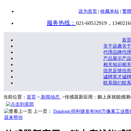
设为首页
|
收藏本站
|
繁
服务热线：
021-60512919，1340216
首
关于远康
关
代理品牌
代
产品展示
产
相关知识
相
信息反馈
信
诚聘英才
诚
联系我们
联
当前位置：
首页
>
新闻动态
>传感器新应用：躺上床就能感
上一页：
Datalogic得利捷发布900万像素工业
器来帮你