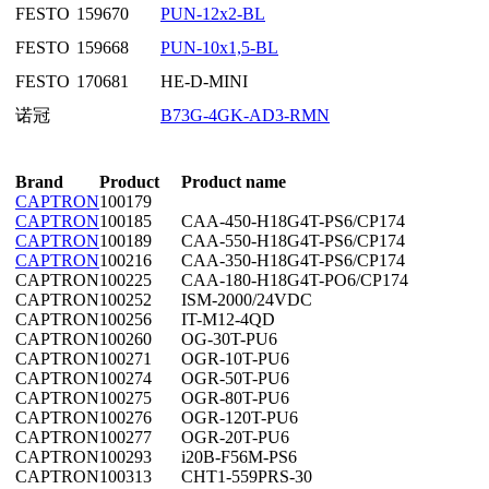
FESTO
159670
PUN-12x2-BL
FESTO
159668
PUN-10x1,5-BL
FESTO
170681
HE-D-MINI
诺冠
B73G-4GK-AD3-RMN
Brand
Product
Product name
CAPTRON
100179
CAPTRON
100185
CAA-450-H18G4T-PS6/CP174
CAPTRON
100189
CAA-550-H18G4T-PS6/CP174
CAPTRON
100216
CAA-350-H18G4T-PS6/CP174
CAPTRON
100225
CAA-180-H18G4T-PO6/CP174
CAPTRON
100252
ISM-2000/24VDC
CAPTRON
100256
IT-M12-4QD
CAPTRON
100260
OG-30T-PU6
CAPTRON
100271
OGR-10T-PU6
CAPTRON
100274
OGR-50T-PU6
CAPTRON
100275
OGR-80T-PU6
CAPTRON
100276
OGR-120T-PU6
CAPTRON
100277
OGR-20T-PU6
CAPTRON
100293
i20B-F56M-PS6
CAPTRON
100313
CHT1-559PRS-30