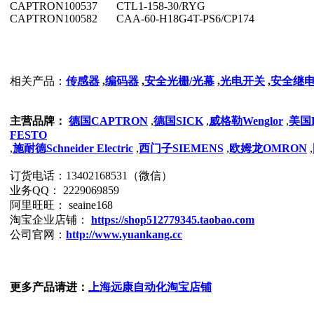
CAPTRON
100537
CTL1-158-30/RYG
CAPTRON
100582
CAA-60-H18G4T-PS6/CP174
相关产品：
传感器
,
编码器
,
安全光栅/光幕
,
光电开关
,
安全继
主营品牌：
德国CAPTRON
,
德国SICK
,
威格勒Wenglor
,
美国
FESTO
,
施耐德Schneider Electric
,
西门子SIEMENS
,
欧姆龙OMRON
,
订货电话：13402168531（微信）
业务QQ： 2229069859
阿里旺旺： seaine168
淘宝企业店铺：
https://shop512779345.taobao.com
公司官网：
http://www.yuankang.cc
更多产品请进：
上海远康自动化淘宝店铺