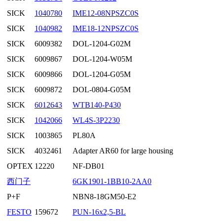
SICK
1040780
IME12-08NPSZC0S
SICK
1040982
IME18-12NPSZC0S
SICK
6009382
DOL-1204-G02M
SICK
6009867
DOL-1204-W05M
SICK
6009866
DOL-1204-G05M
SICK
6009872
DOL-0804-G05M
SICK
6012643
WTB140-P430
SICK
1042066
WL4S-3P2230
SICK
1003865
PL80A
SICK
4032461
Adapter AR60 for large housing
OPTEX
12220
NF-DB01
西门子
6GK1901-1BB10-2AA0
P+F
NBN8-18GM50-E2
FESTO
159672
PUN-16x2,5-BL