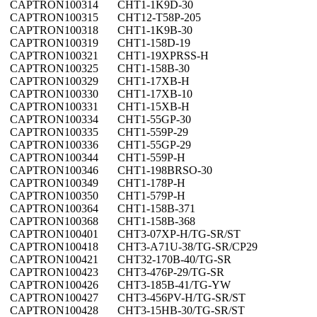
CAPTRON
100314
CHT1-1K9D-30
CAPTRON
100315
CHT12-T58P-205
CAPTRON
100318
CHT1-1K9B-30
CAPTRON
100319
CHT1-158D-19
CAPTRON
100321
CHT1-19XPRSS-H
CAPTRON
100325
CHT1-158B-30
CAPTRON
100329
CHT1-17XB-H
CAPTRON
100330
CHT1-17XB-10
CAPTRON
100331
CHT1-15XB-H
CAPTRON
100334
CHT1-55GP-30
CAPTRON
100335
CHT1-559P-29
CAPTRON
100336
CHT1-55GP-29
CAPTRON
100344
CHT1-559P-H
CAPTRON
100346
CHT1-198BRSO-30
CAPTRON
100349
CHT1-178P-H
CAPTRON
100350
CHT1-579P-H
CAPTRON
100364
CHT1-158B-371
CAPTRON
100368
CHT1-158B-368
CAPTRON
100401
CHT3-07XP-H/TG-SR/ST
CAPTRON
100418
CHT3-A71U-38/TG-SR/CP29
CAPTRON
100421
CHT32-170B-40/TG-SR
CAPTRON
100423
CHT3-476P-29/TG-SR
CAPTRON
100426
CHT3-185B-41/TG-YW
CAPTRON
100427
CHT3-456PV-H/TG-SR/ST
CAPTRON
100428
CHT3-15HB-30/TG-SR/ST